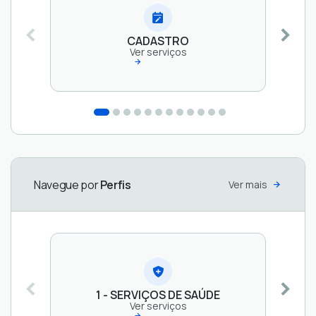
CADASTRO
Ver serviços
3 -
5 -
4 -
2 - SERVIÇOS
CADASTRO
CLÍNICAS
PRESTADORES
PREVIDENCIÁRIOS
DE
E
DE SERVIÇOS
Ver
Ver
SERVIDORES
HOSPITAIS
serviços
Ver
Ver
serviços
serviços
serviços
Navegue por
Perfis
Ver mais
1 - SERVIÇOS DE SAÚDE
Ver serviços