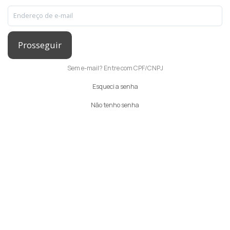
Prosseguir
Sem e-mail? Entre com CPF/CNPJ
Esqueci a senha
Não tenho senha