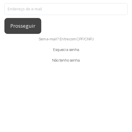
Prosseguir
Sem e-mail? Entre com CPF/CNPJ
Esqueci a senha
Não tenho senha