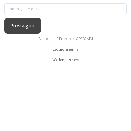
Prosseguir
Sem e-mail? Entre com CPF/CNPJ
Esqueci a senha
Não tenho senha