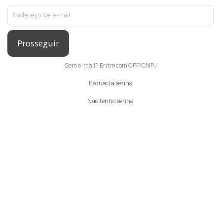
Prosseguir
Sem e-mail? Entre com CPF/CNPJ
Esqueci a senha
Não tenho senha