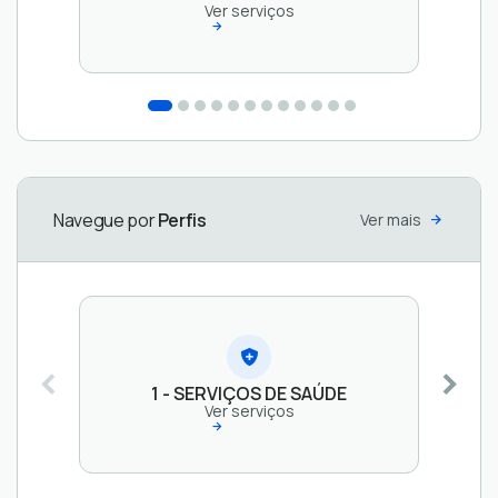
Ver serviços
3 -
5 -
4 -
2 - SERVIÇOS
CADASTRO
CLÍNICAS
PRESTADORES
PREVIDENCIÁRIOS
DE
E
DE SERVIÇOS
Ver
Ver
SERVIDORES
HOSPITAIS
serviços
Ver
Ver
serviços
serviços
serviços
Navegue por
Perfis
Ver mais
1 - SERVIÇOS DE SAÚDE
Ver serviços